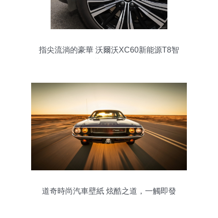
指尖流淌的豪華 沃爾沃XC60新能源T8智
雅豪華版細節品鑒
道奇時尚汽車壁紙 炫酷之道，一觸即發