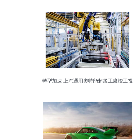
轉型加速 上汽通用奧特能超級工廠竣工投
產，電動車戰略迎里程碑