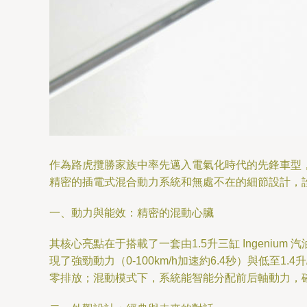
作為路虎攬勝家族中率先邁入電氣化時代的先鋒車型，2
精密的插電式混合動力系統和無處不在的細節設計，
一、動力與能效：精密的混動心臟
其核心亮點在于搭載了一套由1.5升三缸 Ingeni
現了強勁動力（0-100km/h加速約6.4秒）與低
零排放；混動模式下，系統能智能分配前后軸動力，