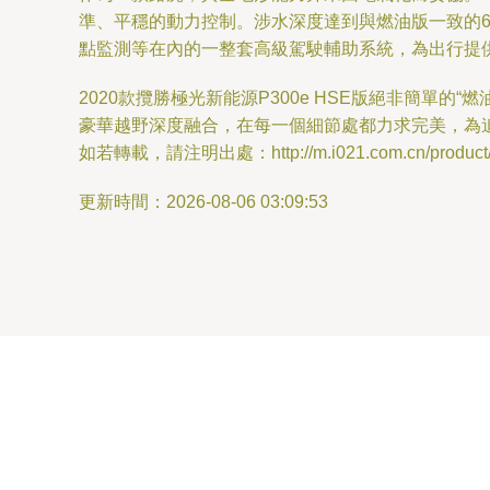
準、平穩的動力控制。涉水深度達到與燃油版一致的6
點監測等在內的一整套高級駕駛輔助系統，為出行提
2020款攬勝極光新能源P300e HSE版絕非簡
豪華越野深度融合，在每一個細節處都力求完美，為
如若轉載，請注明出處：http://m.i021.com.cn/product/2
更新時間：2026-08-06 03:09:53