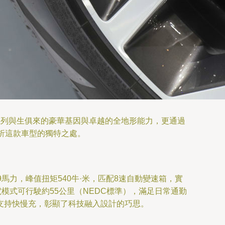
勝系列與生俱來的豪華基因與卓越的全地形能力，更通過
析這款車型的獨特之處。
09馬力，峰值扭矩540牛·米，匹配8速自動變速箱，實
純電模式可行駛約55公里（NEDC標準），滿足日常通勤
支持快慢充，彰顯了科技融入設計的巧思。