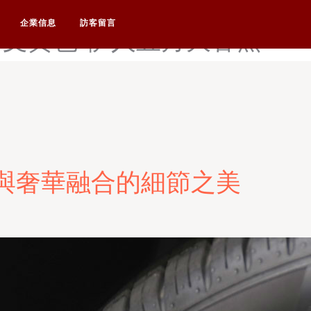
蕉-伊人网东京热AV-伊人网
企業信息
訪客留言
中文黄色-伊人五月大香蕉
科技與奢華融合的細節之美