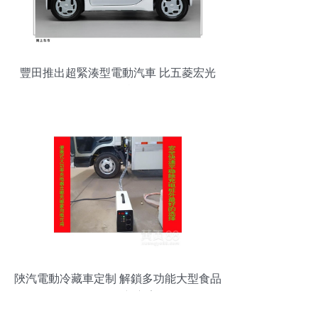
豐田推出超緊湊型電動汽車 比五菱宏光
MINI還實用
陜汽電動冷藏車定制 解鎖多功能大型食品
冷鏈運輸新方案