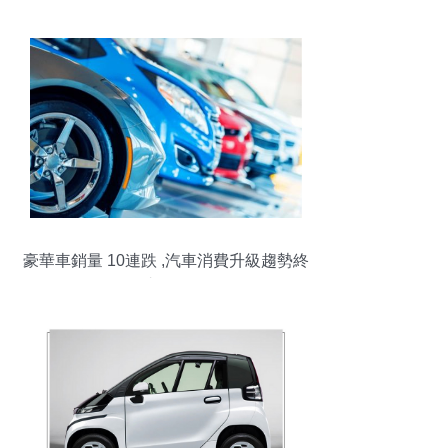
豪華車銷量 10連跌 ,汽車消費升級趨勢終
止了嗎