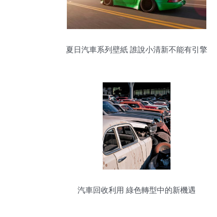
夏日汽車系列壁紙 誰說小清新不能有引擎
的轟鳴聲
汽車回收利用 綠色轉型中的新機遇