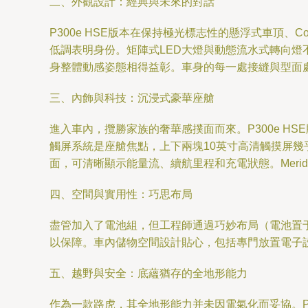
二、外觀設計：經典與未來的對話
P300e HSE版本在保持極光標志性的懸浮式車頂、
低調表明身份。矩陣式LED大燈與動態流水式轉向燈
身整體動感姿態相得益彰。車身的每一處接縫與型面
三、內飾與科技：沉浸式豪華座艙
進入車內，攬勝家族的奢華感撲面而來。P300e HS
觸屏系統是座艙焦點，上下兩塊10英寸高清觸摸屏幾
面，可清晰顯示能量流、續航里程和充電狀態。Meri
四、空間與實用性：巧思布局
盡管加入了電池組，但工程師通過巧妙布局（電池置于
以保障。車內儲物空間設計貼心，包括專門放置電子
五、越野與安全：底蘊猶存的全地形能力
作為一款路虎，其全地形能力并未因電氣化而妥協。P