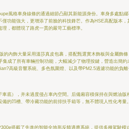
Coupe風格車身線條的通過細節凸顯其新能源身份。車身多處點綴
不僅功能強大，更增添了前臉的科技鋒芒。作為HSE高配版本，
處理，都體現了路虎一貫的嚴苛工藝標準。
E版的內飾大量采用溫莎真皮包裹，搭配甄選實木飾板與金屬飾條，觸
乎集成了所有車輛控制功能，大幅減少了物理按鍵，營造出簡約
dian?高級音響系統、多色氛圍燈、以及帶PM2.5過濾功能的
車底），并未過度侵占車內空間。后備廂容積保持在與燃油版相近的
設備的凹槽、帶冷藏功能的前排扶手箱等，無不體現人性化考量
300e搭載了先進的智能全地形反饋適應系統，提供多種駕駛