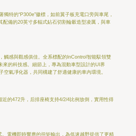
著獨特的“P300e”徽標，如前翼子板充電口旁與車尾，
其配備的20英寸多輻式鉆石切割輪轂造型凌厲，與車
感與觀感俱佳。全系標配的InControl智能馭領雙
未來的科技感。細節上，專為混動車型設計的UI界
負離子空氣凈化器，共同構建了舒適健康的車內環境。
472升，后排座椅支持4/2/4比例放倒，實用性得
。
模式。電機即時響應的扭矩輸出，為低速越野提供了更精