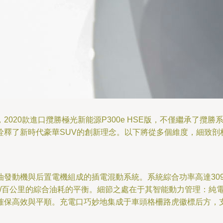
020款進口攬勝極光新能源P300e HSE版，不僅繼承了攬
詮釋了新時代豪華SUV的創新理念。以下將從多個維度，細致剖
um 汽油發動機與后置電機組成的插電混動系統。系統綜合功率高達3
至1.4升/百公里的綜合油耗的平衡。細節之處在于其智能動力管理：
確保高效與平順。充電口巧妙地集成于車頭格柵路虎徽標后方，