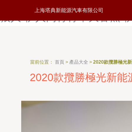
伊人婷婷五月天综合-伊人婷婷
上海塔典新能源汽車有限公司
狼人-伊人网青青草大香蕉-
當前位置：
首頁
>
產品大全
>
2020款攬勝極光
2020款攬勝極光新能