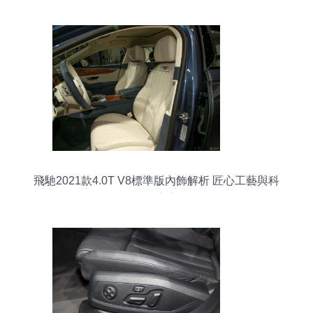
飛馳2021款4.0T V8標準版內飾解析 匠心工藝與科
技奢華的完美碰撞