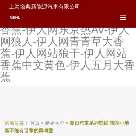
伊人婷婷五月天综合-伊人婷
上海塔典新能源汽車有限公司
婷香蕉-伊人网AV-伊人网大
MENU
香蕉-伊人网东京热AV-伊人
网狼人-伊人网青青草大香
蕉-伊人网站狼干-伊人网站
香蕉中文黄色-伊人五月大香
蕉
當前位置：
首頁
>
產品大全
>
夏日汽車系列壁紙 誰說小清
新不能有引擎的轟鳴聲