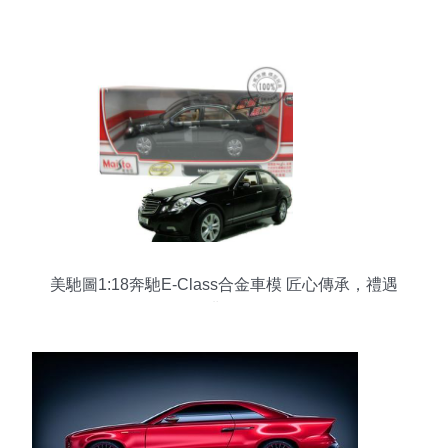
美馳圖1:18奔馳E-Class合金車模 匠心傳承，禮遇
非凡