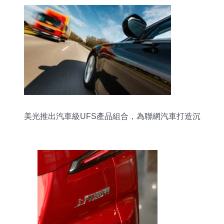
美光推出汽車級UFS產品組合，為聯網汽車打造沉
浸式駕駛艙體驗