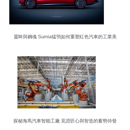
靈眸與鋼魂 Surnia猛鸮如何重塑紅色汽車的工業美
學
探秘海馬汽車智能工廠 見證匠心與智造的蓄勢待發