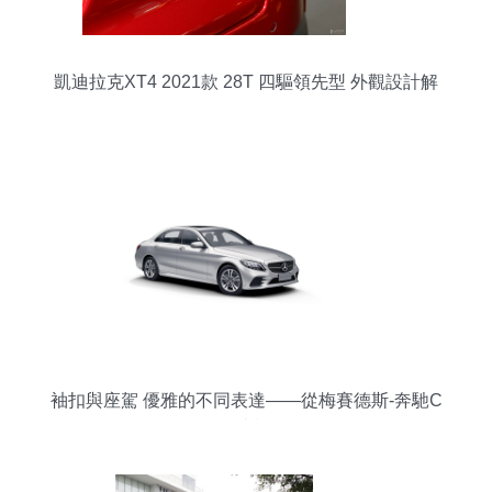
凱迪拉克XT4 2021款 28T 四驅領先型 外觀設計解
析
袖扣與座駕 優雅的不同表達——從梅賽德斯-奔馳C
級轎車說起