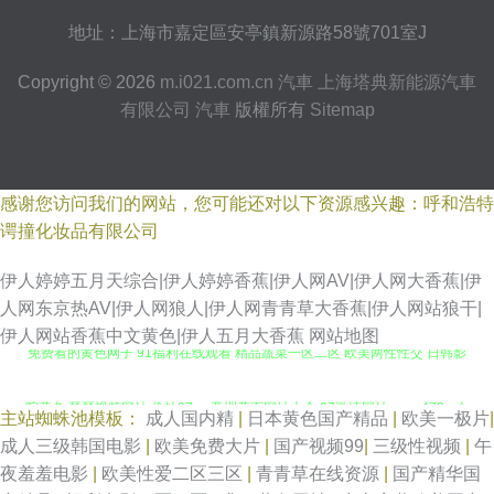
地址：上海市嘉定區安亭鎮新源路58號701室J
Copyright © 2026
m.i021.com.cn
汽車
上海塔典新能源汽車
有限公司
汽車
版權所有
Sitemap
感谢您访问我们的网站，您可能还对以下资源感兴趣：呼和浩特
谔撞化妆品有限公司
伊人婷婷五月天综合|伊人婷婷香蕉|伊人网AV|伊人网大香蕉|伊
人网东京热AV|伊人网狼人|伊人网青青草大香蕉|伊人网站狼干|
伊人网站香蕉中文黄色|伊人五月大香蕉
网站地图
免费看的黄色网子 91福利在线观看 精品蔬菜一区二区 欧美两性性交 日韩影
院黄色 瑟瑟视频网站 偷拍97av 亚洲黄页网址大全 97激情网站 www473p 人
主站蜘蛛池模板：
成人国内精
|
日本黄色国产精品
|
欧美一极片
|
成人三级韩国电影
|
欧美免费大片
|
国产视频99
|
三级性视频
|
午
妻伊人大香蕉 人妻激情性爱小说 超碰资源网 丰满少妇被C 欧美资源av网 91
夜羞羞电影
|
欧美性爱二区三区
|
青青草在线资源
|
国产精华国