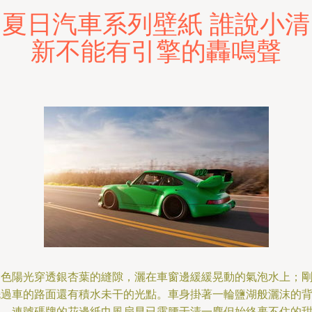
夏日汽車系列壁紙 誰說小清
新不能有引擎的轟鳴聲
金色陽光穿透銀杏葉的縫隙，灑在車窗邊緩緩晃動的氣泡水上；
洗過車的路面還有積水未干的光點。車身掛著一輪鹽湖般灑沫的
影，連號碼牌的花邊紙巾風扇早已露腰于清一塵但始終裹不住的